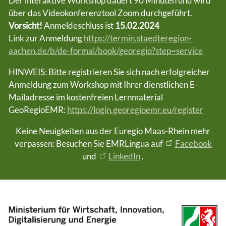
Der interaktive Workshop dauert 90 Minuten und wird
über das Videokonferenztool Zoom durchgeführt.
Vorsicht!
Anmeldeschluss ist
15.02.2024
Link zur Anmeldung
https://termin.staedteregion-
aachen.de/b/de-formal/book/georegio?step=service
HINWEIS: Bitte registrieren Sie sich nach erfolgreicher
Anmeldung zum Workshop mit Ihrer dienstlichen E-
Mailadresse im kostenfreien Lernmaterial
GeoRegioEMR:
https://login.georegioemr.eu/register
Keine Neuigkeiten aus der Euregio Maas-Rhein mehr
verpassen: Besuchen Sie EMRLingua auf
Facebook
und
LinkedIn
.