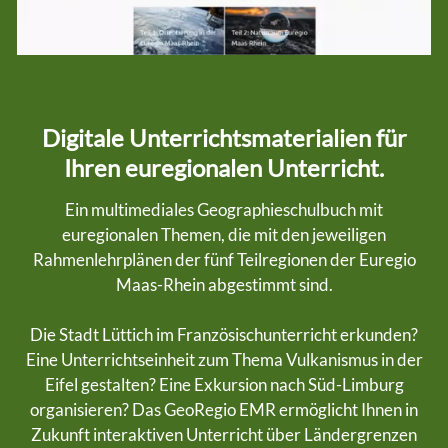
Schulnetzwerke
Unterrichtsmaterial
Datenbank
GeoRegio EMR
Digitale Unterrichtsmaterialien für
Digitales Euregio-Portfolio
Ihren euregionalen Unterricht.
Lernende
Ein multimediales Geographieschulbuch mit
euregionalen Themen, die mit den jeweiligen
Team
Rahmenlehrplänen der fünf Teilregionen der Euregio
Maas-Rhein abgestimmt sind.
Die Stadt Lüttich im Französischunterricht erkunden?
Eine Unterrichtseinheit zum Thema Vulkanismus in der
Eifel gestalten? Eine Exkursion nach Süd-Limburg
organisieren? Das GeoRegio EMR ermöglicht Ihnen in
Zukunft interaktiven Unterricht über Ländergrenzen