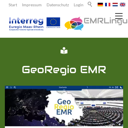
Start
Impressum
Datenschutz
Login
Aktuelles
GeoRegio EMR
Über uns
Lehrende
Angebote für Lehrende
Fördermittel
Lernorte und Schulnetzwerk