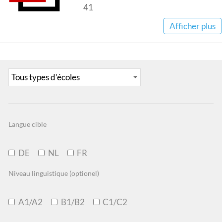
41
Afficher plus
Langue cible
DE
NL
FR
Niveau linguistique (optionel)
A1/A2
B1/B2
C1/C2