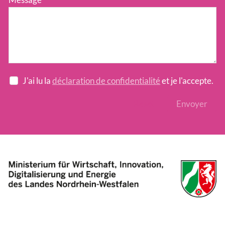
J'ai lu la
déclaration de confidentialité
et je l'accepte.
Reset
Envoyer