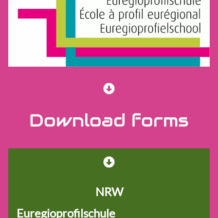
School network
Euregioschule
Euregioprofilschule
Forms
Educational material
Learners
Download forms
Team
NRW
Euregioprofilschule