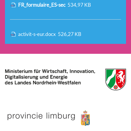
FR_formulaire_ES-sec
534,97 KB
activit-s-eur.docx
526,27 KB