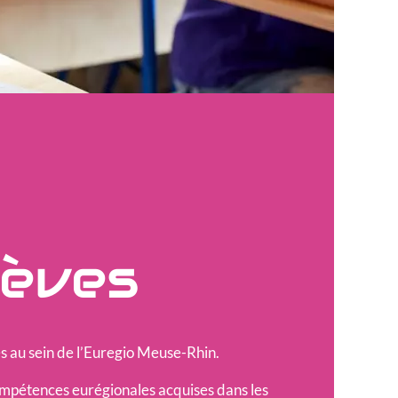
lèves
ges au sein de l’Euregio Meuse-Rhin.
compétences eurégionales acquises dans les